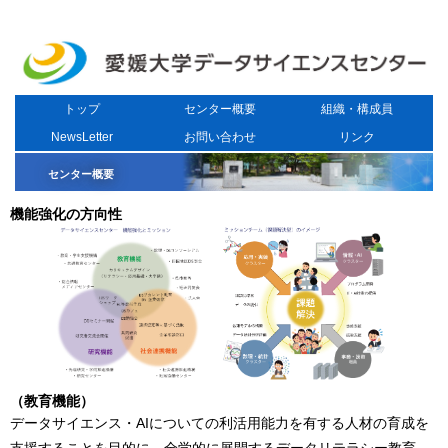
トップ
センター概要
組織・構成員
NewsLetter
お問い合わせ
リンク
センター概要
機能強化の方向性
（教育機能）
データサイエンス・AIについての利活用能力を有する人材の育成を
支援することを目的に、全学的に展開するデータリテラシー教育、